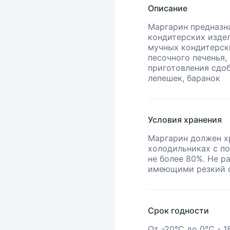
Описание
Маргарин предназн
кондитерских издел
мучных кондитерски
песочного печенья, 
приготовления сдо
лепешек, баранок
Условия хранения
Маргарин должен х
холодильниках с п
не более 80%. Не р
имеющими резкий с
Срок годности
От -20°С до 0°С - 1