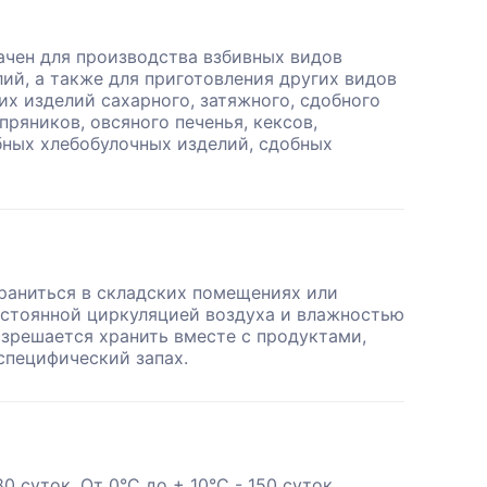
ачен для производства взбивных видов
ий, а также для приготовления других видов
х изделий сахарного, затяжного, сдобного
пряников, овсяного печенья, кексов,
бных хлебобулочных изделий, сдобных
раниться в складских помещениях или
остоянной циркуляцией воздуха и влажностью
азрешается хранить вместе с продуктами,
пецифический запах.
80 суток, От 0°С до + 10°С - 150 суток.