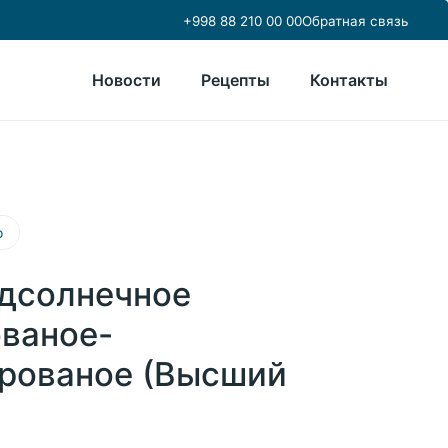
+998 88 210 00 00
Обратная связь
Новости
Рецепты
Контакты
о
дсолнечное
ваное-
рованое (Высший