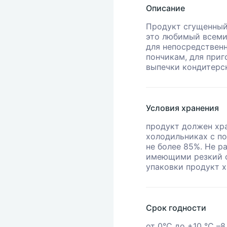
Описание
Продукт сгущенный
это любимый всеми
для непосредственн
пончикам, для приг
выпечки кондитерс
Условия хранения
продукт должен хр
холодильниках с п
не более 85%. Не р
имеющими резкий с
упаковки продукт х
Срок годности
от 0°С до +10 °С –