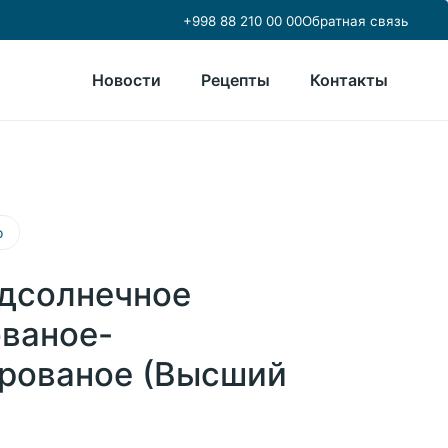
+998 88 210 00 00
Обратная связь
Новости
Рецепты
Контакты
о
дсолнечное
ваное-
рованое (Высший